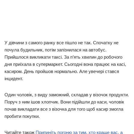
У дівчини з самого ранку все пішло не так. Спочатку не
почула будильник, потім запізнилася на автобус.
Прийшлося викликати таксі. За п’ять хвилин до робочого
дня приїхала в супермаркет. Сьогодні вона працює на касі,
касиром. День пройшов нормально. Але увечері стався
інцидент.
Один чоловік, з виду заможний, складав у візочок продукти.
Поруч з ним ішов хлопчик. Вони підійшли до каси, чоловік
почав викладати все з візочка для того щоб касир змогла
пробити покупки.
Читайте також
Припиніть погоню за тим, хто краще вас, а