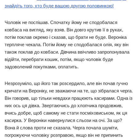
знайдіть того, хто буде вашою другою половинкою!
Чоловік не поспішав. Спочатку йому не сподобалася
ковбаса на вигляд, яку взяв. Він довго крутив її в руках,
потім поклав окремо і сказав, що брати не буде. Вероніка
терпляче чекала. Потім йому не сподобалася олія, яку він
також поклав до ковбаси. Дівчина ввічливо запропонувала
відійти, перебрати кошик, потім, якщо чоловік буде
задоволений покупками, оплатить.
Незрозуміло, що його так розсердило, але він почав гучно
кричати на Вероніку, не зважаючи на те, що зібралася черга.
Він говорив, що тільки невдахи працюють касирами. Одна із
них ось ця дівка. Звертаючись до хлопчика продовжив,
вчись добре, щоб самому не стати посміховиськом, як ця
касирка. У Вероніки навернулися сльози на очі. За що?
Вона й слова проти не сказала. Черга почала шуміти,
погрожуючи чоловіку розправою, якщо він не припинить