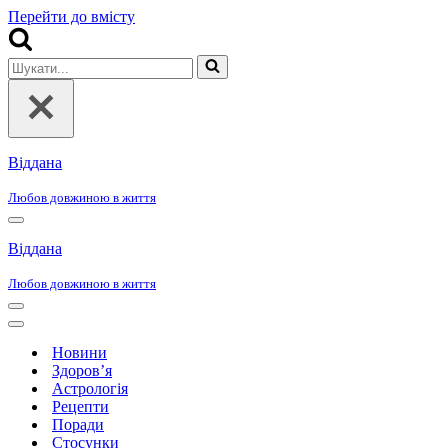
Перейти до вмісту
Шукати...
Віддана
Любов довжиною в життя
Меню
навігації
Віддана
Любов довжиною в життя
Меню
навігації
Меню
навігації
Новини
Здоров’я
Астрологія
Рецепти
Поради
Стосунки