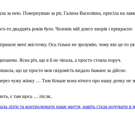
ла за нею. Повернувши за ріг, Галина Василівна, присіла на лавк
го-то двадцять років було. Чоловік мій довго хворів і прекрасно
о пришле мені звісточку. Ось тільки не зрозумію, чому він це-то уві
ихаючи. Ясна річ, що я її не чіпала, а просто стояла поруч.
рішила, що це просто моя свідомість видало бажане за дійсне.
к, через чужу жінку … Тим більше вона нічого про нашу дочку не з
ить, є там щось … після..
ла лізти та контролювати наше життя, навіть стала ночувати в н