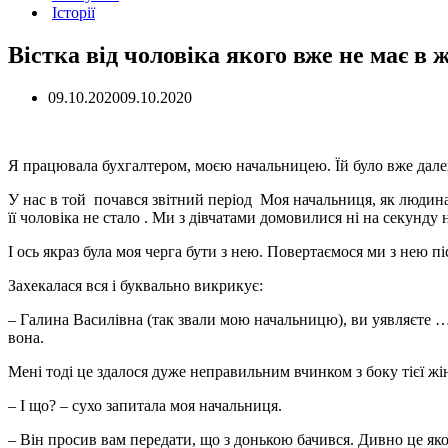
Історії
Вістка від чоловіка якого вже не має в 
09.10.2020
09.10.2020
Я працювала бухгалтером, моєю начальницею. Їй було вже далек
У нас в той почався звітний період Моя начальниця, як людина
її чоловіка не стало . Ми з дівчатами домовилися ні на секунду н
І ось якраз була моя черга бути з нею. Повертаємося ми з нею післ
Захекалася вся і буквально викрикує:
– Галина Василівна (так звали мою начальницю), ви уявляєте … 
вона.
Мені тоді це здалося дуже неправильним вчинком з боку тієї жі
– І що? – сухо запитала моя начальниця.
– Він просив вам передати, що з донькою бачився. Дивно це яко