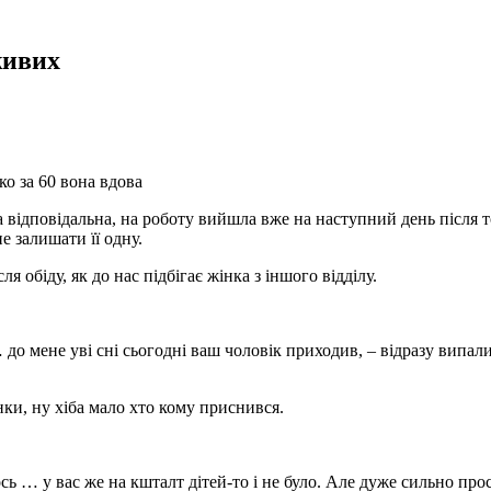
живих
о за 60 вона вдова
 відповідальна, на роботу вийшла вже на наступний день після т
е залишати її одну.
я обіду, як до нас підбігає жінка з іншого відділу.
до мене уві сні сьогодні ваш чоловік приходив, – відразу випал
нки, ну хіба мало хто кому приснився.
сь … у вас же на кшталт дітей-то і не було. Але дуже сильно про