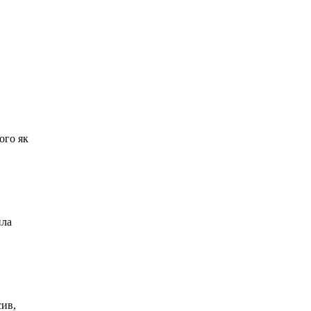
ого як
ила
сив,