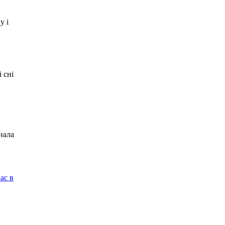
у і
 сні
нала
ас в