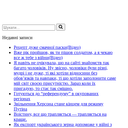
Шукати...
Недавні записи
Рецепт дуже смачної паски(Відео)
Вже рік пройшов, як ти пішов солдатом, а я чекаю
все ж тебе з війни(Відео)
Я навіть не очікувала, що на сайті знайомств так
багато чоловіків. Ну звісно, чоловіки були різні,
мудрі і не дуже, ті які хотіли відносини без
обов’язків та навпаки, ті що хотіли заполонити саме
мій світ своєю присутністю. Зараз коли їх
пригадую, то стає так смішно.
Готуються до “референдуму” в окупованих
регіонах
Звільнення Херсона стане кінцем для режиму
Путіна
Воістину, все що трапляється — трапляється на
краще.
Як експорт українського зерна допоможе у війні з