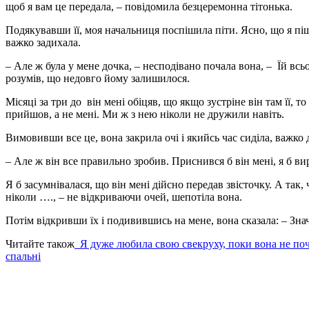
щоб я вам це передала, – повідомила безцеремонна тітонька.
Подякувавши її, моя начальниця поспішила піти. Ясно, що я піш
важко задихала.
– Але ж була у мене дочка, – несподівано почала вона, – Їй всьо
розумів, що недовго йому залишилося.
Місяці за три до він мені обіцяв, що якщо зустріне він там її, т
прийшов, а не мені. Ми ж з нею ніколи не дружили навіть.
Вимовивши все це, вона закрила очі і якийсь час сиділа, важко д
– Але ж він все правильно зробив. Приснився б він мені, я б ви
Я б засумнівалася, що він мені дійсно передав звісточку. А та
ніколи …., – не відкриваючи очей, шепотіла вона.
Потім відкривши їх і подивившись на мене, вона сказала: – Знач
Читайте також
Я дуже любила свою свекруху, поки вона не поча
спальні