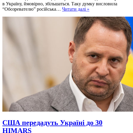
в Україну, ймовірно, збільшаться. Таку думку висловила
Чому
“Обозревателю” російська…
Читати далі »
Путін
боїться
розв’язати
Третю
світову
війну
США передадуть Україні до 30
HIMARS