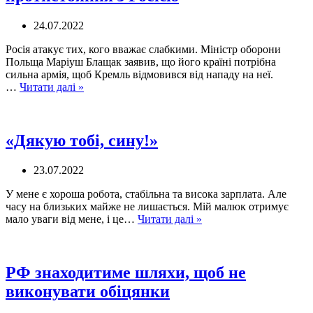
ось
про
24.07.2022
що
Росія атакує тих, кого вважає слабкими. Міністр оборони
Польща Маріуш Блащак заявив, що його країні потрібна
сильна армія, щоб Кремль відмовився від нападу на неї.
У
…
Читати далі »
Польщі
готуються
до
можливого
«Дякую тобі, сину!»
протистояння
з
23.07.2022
Росією
У мене є хороша робота, стабільна та висока зарплата. Але
часу на близьких майже не лишається. Мій малюк отримує
«Дякую
мало уваги від мене, і це…
Читати далі »
тобі,
сину!»
РФ знаходитиме шляхи, щоб не
виконувати обіцянки