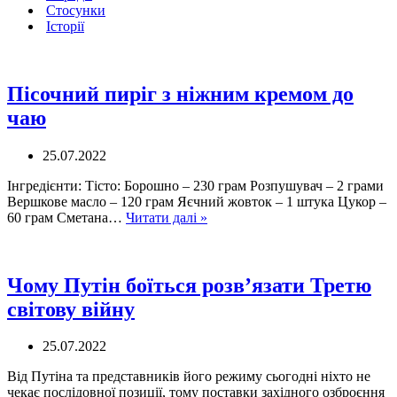
Стосунки
Історії
Пісочний пиріг з ніжним кремом до
чаю
25.07.2022
Інгредієнти: Тісто: Борошно – 230 грам Розпушувач – 2 грами
Вершкове масло – 120 грам Яєчний жовток – 1 штука Цукор –
Пісочний
60 грам Сметана…
Читати далі »
пиріг
з
ніжним
кремом
Чому Путін боїться розв’язати Третю
до
світову війну
чаю
25.07.2022
Від Путіна та представників його режиму сьогодні ніхто не
чекає послідовної позиції, тому поставки західного озброєння