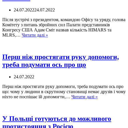
24.07.2022
24.07.2022
Після зустрічі з президентом, командою Офісу та уряду, голова
Комітету з питань збройних сил Палати представників
Конгресу США Адам Сміт назвав кількість HIMARS та
США
MLRS,…
Читати далі »
передадуть
Україні
до
30
Перш ніж простягати руку допомоги,
HIMARS
треба подумати ось про що
24.07.2022
Перш ніж простягати руку допомоги, треба подумати ось про
що: чому у людини в скрутному становищі немає друзів і чому
Перш
ніхто не поспішає їй допомогти,…
Читати далі »
ніж
простягати
руку
допомоги,
У Польщі готуються до можливого
треба
протистояння з Росією
подумати