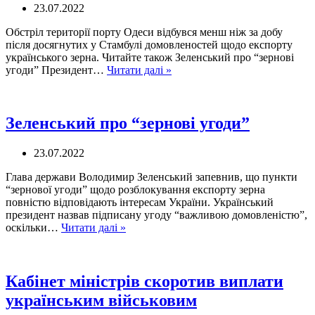
23.07.2022
Обстріл території порту Одеси відбувся менш ніж за добу
після досягнутих у Стамбулі домовленостей щодо експорту
українського зерна. Читайте також Зеленський про “зернові
РФ
угоди” Президент…
Читати далі »
знаходитиме
шляхи,
щоб
не
Зеленський про “зернові угоди”
виконувати
обіцянки
23.07.2022
Глава держави Володимир Зеленський запевнив, що пункти
“зернової угоди” щодо розблокування експорту зерна
повністю відповідають інтересам України. Український
президент назвав підписану угоду “важливою домовленістю”,
Зеленський
оскільки…
Читати далі »
про
“зернові
угоди”
Кабінет міністрів скоротив виплати
українським військовим