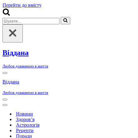
Перейти до вмісту
Шукати...
Віддана
Любов довжиною в життя
Меню
навігації
Віддана
Любов довжиною в життя
Меню
навігації
Меню
навігації
Новини
Здоров’я
Астрологія
Рецепти
Поради