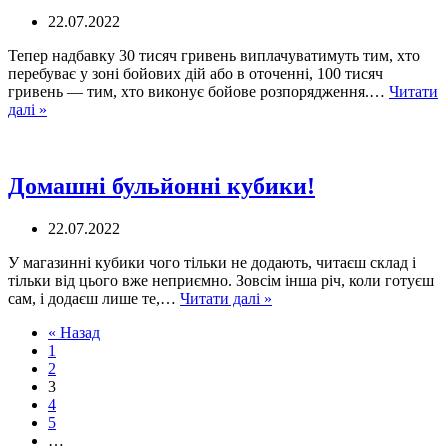
22.07.2022
Тепер надбавку 30 тисяч гривень виплачуватимуть тим, хто
перебуває у зоні бойових дій або в оточенні, 100 тисяч
гривень — тим, хто виконує бойове розпорядження.…
Читати
Кабінет
далі »
міністрів
скоротив
виплати
українським
Домашні бульйонні кубики!
військовим
22.07.2022
У магазинні кубики чого тільки не додають, читаєш склад і
тільки від цього вже неприємно. Зовсім інша річ, коли готуєш
Домашні
сам, і додаєш лише те,…
Читати далі »
бульйонні
« Назад
кубики!
1
2
3
4
5
…